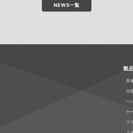
NEWS一覧
製
高
仕
ベ
ケ
プ
ド